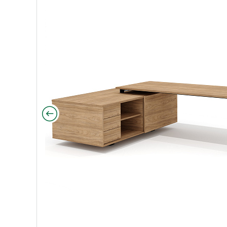
х180х75 Рио Директ швейцарский вяз/металл черны