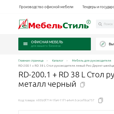
Производство офисной мебели
Тендеры и государ
ОФИСНАЯ МЕБЕЛЬ
Вы
для вашего бизнеса
Главная страница
Каталог
Мебель для руководителя
RD-200.1 + RD 38 L Стол руководителя левый Рио Директ швейца
RD-200.1 + RD 38 L Стол 
металл
черный
Код товара:
n93b0f714-1fa4-11f1-a4e4-3cecef8ca757