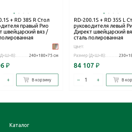
.1S + RD 38S R Стол
RD-200.1S + RD 35S L С
одителя правый Рио
руководителя левый Р
 швейцарский вяз /
Директ швейцарский вя
 полированная
сталь полированная
Цвет:
(Д×Ш×В):
240×180×75 см
Размер (Д×Ш×В):
230×1
06
₽
84 107
₽
+
–
+
В корзину
В ко
Каталог