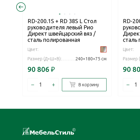
RD-200.1S + RD 38S L Стол
RD-200
руководителя левый Рио
руков
Директ швейцарский вяз /
Директ
сталь полированная
сталь
Цвет:
Цвет:
Размер (Д×Ш×В):
240×180×75 см
Размер 
90 806
₽
90 8
–
+
–
В корзину