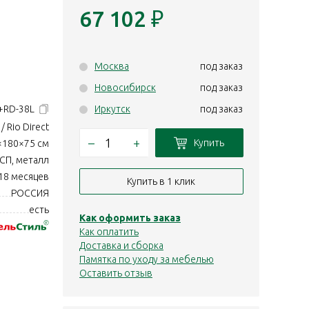
67 102
₽
Москва
под заказ
Новосибирск
под заказ
1+RD-38L
Иркутск
под заказ
/ Rio Direct
–
+
Купить
×180×75 см
СП, металл
18 месяцев
Купить в 1 клик
РОССИЯ
есть
Как оформить заказ
Как оплатить
Доставка и сборка
Памятка по уходу за мебелью
Оставить отзыв