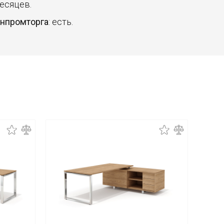
месяцев.
инпромторга
: есть.