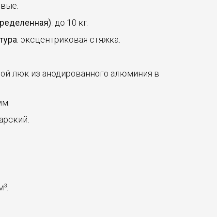
овые.
пределенная)
: до 10 кг.
тура
: эксцентриковая стяжка.
ной люк из анодированного алюминия в
мм.
арский.
 м
.
3