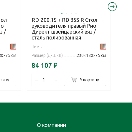
тол
RD-200.1S + RD 35S R Стол
RD-2
ио
руководителя правый Рио
рук
з /
Директ швейцарский вяз /
Дир
сталь полированная
мет
Цвет:
Цвет:
80×75 см
Размер (Д×Ш×В):
230×180×75 см
Разм
84 107
₽
67 
–
+
–
рзину
В корзину
О компании