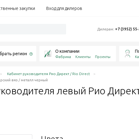
ственные закупки
Вход для дилеров
Дилерам:
+7 (3952) 55
О компании
П
брать регион
Фабрика
Клиенты
Проекты
Ка
Кабинет руководителя Рио Директ / Rio Direct
рский вяз / металл черный
руководителя левый Рио Дирек
Цвета