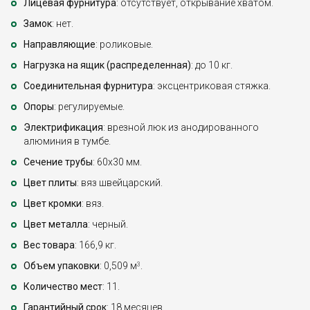
Лицевая фурнитура
: отсутствует, открывание хватом.
Замок
: нет.
Направляющие
: роликовые.
Нагрузка на ящик (распределенная)
: до 10 кг.
Соединительная фурнитура
: эксцентриковая стяжка.
Опоры
: регулируемые.
Электрификация
: врезной люк из анодированного
алюминия в тумбе.
Сечение трубы
: 60х30 мм.
Цвет плиты
: вяз швейцарский.
Цвет кромки
: вяз.
Цвет металла
: черный.
Вес товара
: 166,9 кг.
Объем упаковки
: 0,509 м
.
3
Количество мест
: 11.
Гарантийный срок
: 18 месяцев.