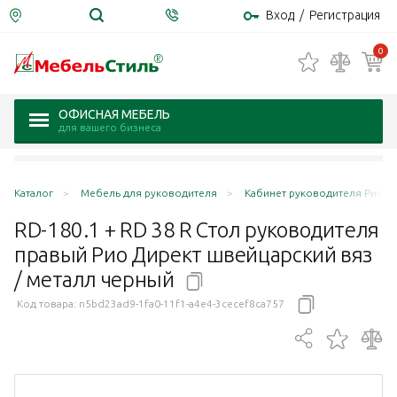
Вход
/
Регистрация
0
ОФИСНАЯ МЕБЕЛЬ
для вашего бизнеса
Каталог
Мебель для руководителя
Кабинет руководителя Рио Дир
RD-180.1 + RD 38 R Стол руководителя
правый Рио Директ швейцарский вяз
/ металл
черный
Код товара:
n5bd23ad9-1fa0-11f1-a4e4-3cecef8ca757