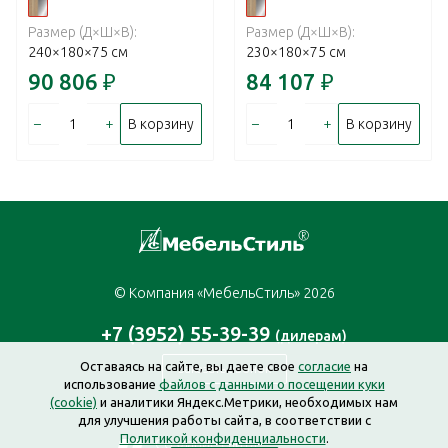
Размер (Д×Ш×В):
Размер (Д×Ш×В):
240×180×75 см
230×180×75 см
90 806
₽
84 107
₽
–
+
–
+
В корзину
В корзину
© Компания «МебельСтиль» 2026
+7 (3952) 55-39-39
(дилерам)
Оставаясь на сайте, вы даете свое
согласие
на
Заказать звонок
использование
файлов с данными о посещении куки
(cookie)
и аналитики Яндекс.Метрики, необходимых нам
для улучшения работы сайта, в соответствии с
Политикой конфиденциальности
.
Создание сайта —