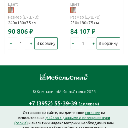
Цвет:
Цвет:
Размер (Д×Ш×В):
Размер (Д×Ш×В):
240×180×75 см
230×180×75 см
90 806
₽
84 107
₽
–
+
–
+
В корзину
В корзину
© Компания «МебельСтиль» 2026
+7 (3952) 55-39-39
(дилерам)
Оставаясь на сайте, вы даете свое
согласие
на
Заказать звонок
использование
файлов с данными о посещении куки
(cookie)
и аналитики Яндекс.Метрики, необходимых нам