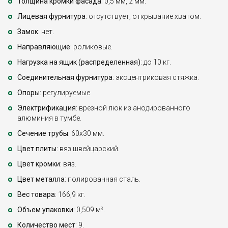
Толщина кромки фасада
: 0,5 мм, 2 мм.
Лицевая фурнитура
: отсутствует, открывание хватом.
Замок
: нет.
Направляющие
: роликовые.
Нагрузка на ящик (распределенная)
: до 10 кг.
Соединительная фурнитура
: эксцентриковая стяжка.
Опоры
: регулируемые.
Электрификация
: врезной люк из анодированного
алюминия в тумбе.
Сечение трубы
: 60х30 мм.
Цвет плиты
: вяз швейцарский.
Цвет кромки
: вяз.
Цвет металла
: полированная сталь.
Вес товара
: 166,9 кг.
Объем упаковки
: 0,509 м
.
3
Количество мест
: 9.