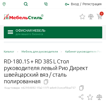
Вход
/
Регистрация
0
ОФИСНАЯ МЕБЕЛЬ
для вашего бизнеса
Каталог
Мебель для руководителя
Кабинет руководителя Рио Дир
RD-180.1S + RD 38S L Стол
руководителя левый Рио Директ
швейцарский вяз / сталь
полированная
Код товара:
n62954892-1fa2-11f1-a4e4-3cecef8ca757