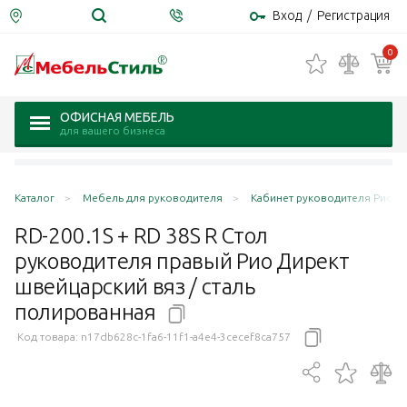
Вход
/
Регистрация
0
ОФИСНАЯ МЕБЕЛЬ
для вашего бизнеса
Каталог
Мебель для руководителя
Кабинет руководителя Рио Дир
RD-200.1S + RD 38S R Стол
руководителя правый Рио Директ
швейцарский вяз / сталь
полированная
Код товара:
n17db628c-1fa6-11f1-a4e4-3cecef8ca757