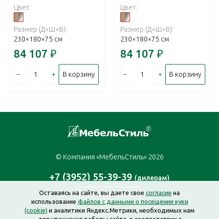
Цвет:
Цвет:
Размер (Д×Ш×В):
Размер (Д×Ш×В):
230×180×75 см
230×180×75 см
84 107
₽
84 107
₽
–
+
–
+
В корзину
В корзину
© Компания «МебельСтиль» 2026
+7 (3952) 55-39-39
(дилерам)
Оставаясь на сайте, вы даете свое
согласие
на
Заказать звонок
использование
файлов с данными о посещении куки
(cookie)
и аналитики Яндекс.Метрики, необходимых нам