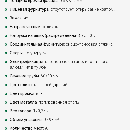
Толщина кромки фасада
: 0,5 мм, 2 мм.
Лицевая фурнитура
: отсутствует, открывание хватом.
Замок
: нет.
Направляющие
: роликовые.
Нагрузка на ящик (распределенная)
: до 10 кг.
Соединительная фурнитура
: эксцентриковая стяжка.
Опоры
: регулируемые.
Электрификация
: врезной люк из анодированного
алюминия в тумбе.
Сечение трубы
: 60х30 мм.
Цвет плиты
: вяз швейцарский.
Цвет кромки
: вяз.
Цвет металла
: полированная сталь.
Вес товара
: 170,35 кг.
Объем упаковки
: 0,493 м
.
3
Количество мест
: 9.