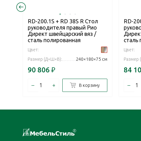
RD-200.1S + RD 38S R Стол
RD-200
руководителя правый Рио
руков
Директ швейцарский вяз /
Директ
сталь полированная
сталь
Цвет:
Цвет:
Размер (Д×Ш×В):
240×180×75 см
Размер 
90 806
₽
84 1
–
+
–
В корзину