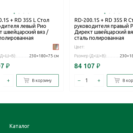
.1S + RD 35S L Стол
RD-200.1S + RD 35S R С
одителя левый Рио
руководителя правый 
 швейцарский вяз /
Директ швейцарский вя
 полированная
сталь полированная
Цвет:
(Д×Ш×В):
230×180×75 см
Размер (Д×Ш×В):
230×1
07
₽
84 107
₽
+
–
+
В корзину
В ко
Каталог