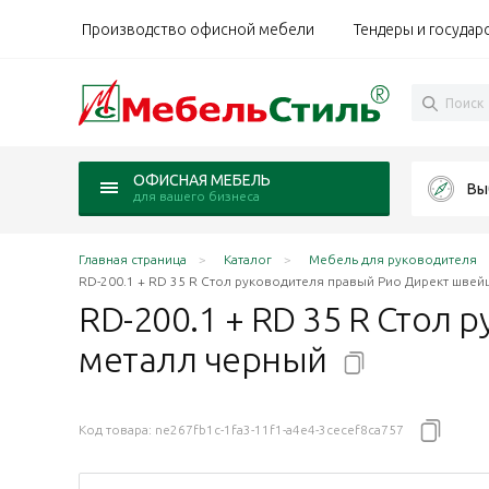
Производство офисной мебели
Тендеры и государ
ОФИСНАЯ МЕБЕЛЬ
Вы
для вашего бизнеса
Главная страница
Каталог
Мебель для руководителя
RD-200.1 + RD 35 R Стол руководителя правый Рио Директ швейц
RD-200.1 + RD 35 R Стол
металл
черный
Код товара:
ne267fb1c-1fa3-11f1-a4e4-3cecef8ca757