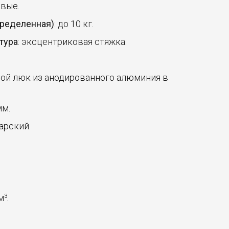
овые.
пределенная)
: до 10 кг.
тура
: эксцентриковая стяжка.
ной люк из анодированного алюминия в
мм.
арский.
 м
.
3