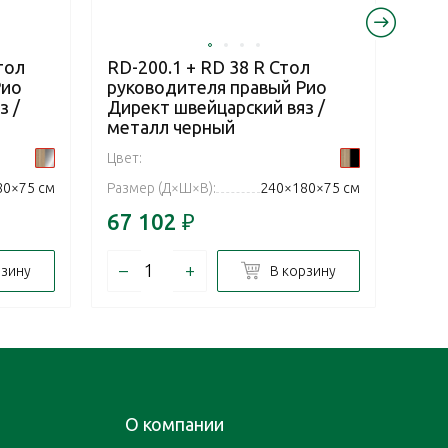
тол
RD-200.1 + RD 38 R Стол
RD-2
Рио
руководителя правый Рио
рук
з /
Директ швейцарский вяз /
Дир
металл черный
мет
Цвет:
Цвет:
80×75 см
Размер (Д×Ш×В):
240×180×75 см
Разм
67 102
₽
61 
–
+
–
рзину
В корзину
О компании