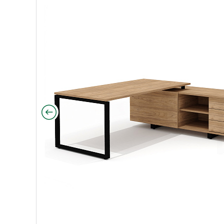
0х180х75 Рио Директ швейцарский вяз/металл черн