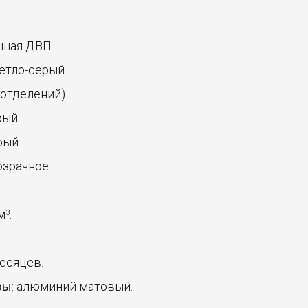
нная ДВП.
ветло-серый.
5 отделений).
рый.
рый.
озрачное.
 м
.
3
месяцев.
ры
: алюминий матовый.