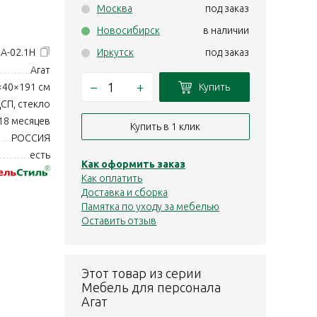
Москва
под заказ
Новосибирск
в наличии
+А-02.1Н
Иркутск
под заказ
Агат
–
+
Купить
×40×191 см
СП, стекло
18 месяцев
Купить в 1 клик
РОССИЯ
есть
Как оформить заказ
Как оплатить
Доставка и сборка
Памятка по уходу за мебелью
Оставить отзыв
Этот товар из серии
Мебель для персонала
Агат