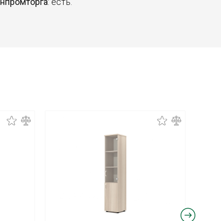
инпромторга
: есть.