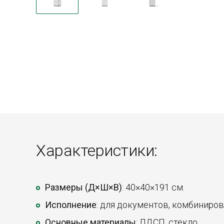
Характеристики:
Размеры (Д×Ш×В)
: 40×40×191 см.
Исполнение
: для документов, комбиниров
Основные материалы
: ЛДСП, стекло.