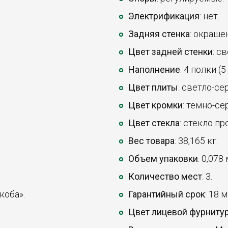
Электрификация
: нет.
Задняя стенка
: окраше
Цвет задней стенки
: с
Наполнение
: 4 полки (
Цвет плиты
: светло-се
Цвет кромки
: темно-се
Цвет стекла
: стекло пр
Вес товара
: 38,165 кг.
Объем упаковки
: 0,078
Количество мест
: 3.
коба».
Гарантийный срок
: 18 
Цвет лицевой фурниту