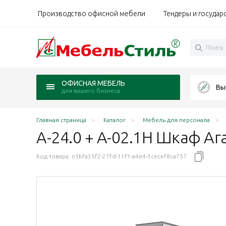
Производство офисной мебели
Тендеры и государ
ОФИСНАЯ МЕБЕЛЬ
Вы
для вашего бизнеса
Главная страница
Каталог
Мебель для персонала
А-24.0 + А-02.1Н Шкаф Аг
Код товара:
n5bfa35f2-27fd-11f1-a4e4-3cecef8ca757
ло прозрачное
-серый/стекло прозрачное
нь Шимо N/стекло прозрачное
 Палдао/стекло прозрачное