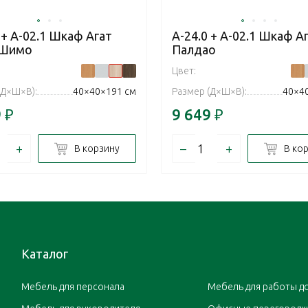
 + А-02.1 Шкаф Агат
А-24.0 + А-02.1 Шкаф А
 Шимо
Палдао
Цвет:
(Д×Ш×В):
40×40×191 см
Размер (Д×Ш×В):
40×4
9
₽
9 649
₽
+
–
+
В корзину
В ко
Каталог
Мебель для персонала
Мебель для работы д