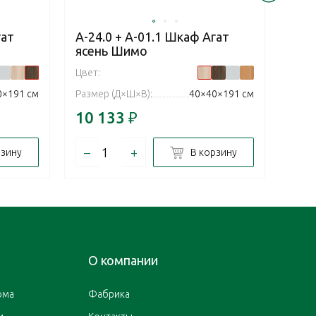
гат
А-24.0 + А-01.1 Шкаф Агат
А-24
ясень Шимо
Пал
Цвет:
Цвет:
0×191 см
Размер (Д×Ш×В):
40×40×191 см
Разм
10 133
₽
10 
–
+
–
рзину
В корзину
О компании
ома
Фабрика