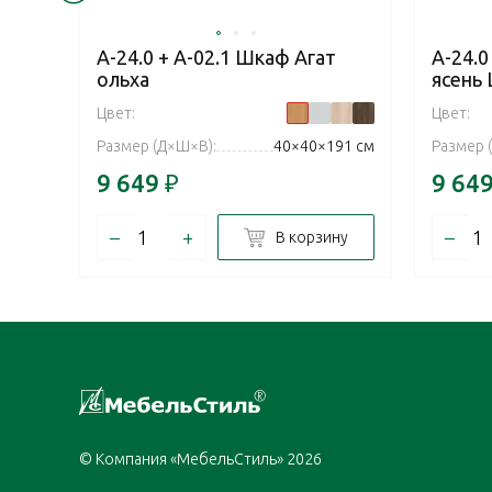
А-24.0 + А-02.1 Шкаф Агат
А-24.0
ольха
ясень
Цвет:
Цвет:
Размер (Д×Ш×В):
40×40×191 см
Размер 
9 649
₽
9 64
–
+
–
В корзину
© Компания «МебельСтиль» 2026