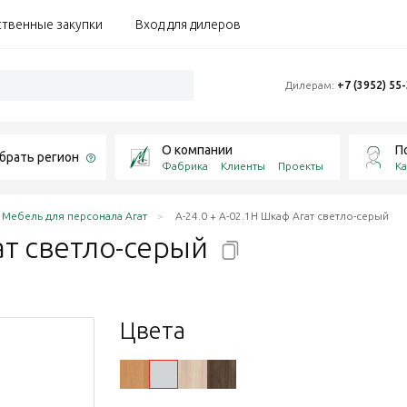
ственные закупки
Вход для дилеров
Дилерам:
+7 (3952) 55
О компании
П
брать регион
Фабрика
Клиенты
Проекты
Ка
Мебель для персонала Агат
А-24.0 + А-02.1Н Шкаф Агат светло-серый
ат
светло-серый
Цвета