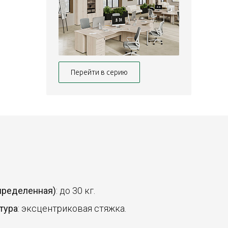
Перейти в серию
спределенная)
: до 30 кг.
тура
: эксцентриковая стяжка.