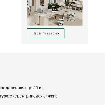
Перейти в серию
спределенная)
: до 30 кг.
тура
: эксцентриковая стяжка.