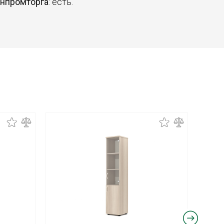
инпромторга
: есть.