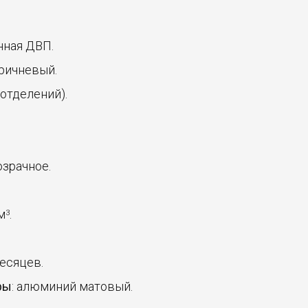
нная ДВП.
оричневый.
5 отделений).
озрачное.
 м
.
3
месяцев.
ры
: алюминий матовый.