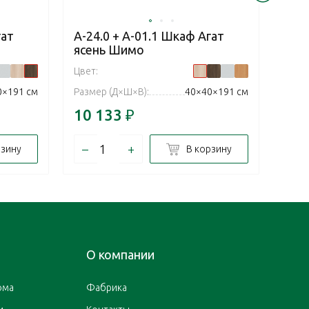
гат
А-24.0 + А-01.1 Шкаф Агат
А-24
ясень Шимо
Пал
Цвет:
Цвет:
0×191 см
Размер (Д×Ш×В):
40×40×191 см
Разм
10 133
₽
10 
–
+
–
рзину
В корзину
О компании
ома
Фабрика