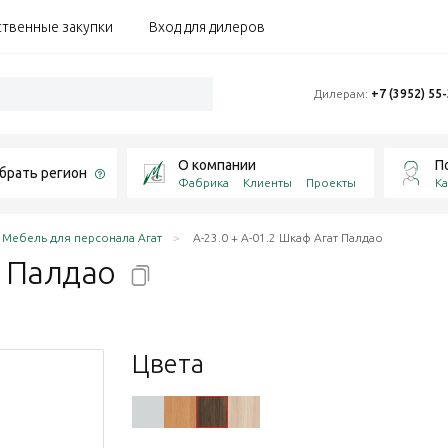
ственные закупки
Вход для дилеров
Дилерам:
+7 (3952) 55
О компании
П
брать регион
Фабрика
Клиенты
Проекты
Ка
Мебель для персонала Агат
А-23.0 + А-01.2 Шкаф Агат Палдао
т
Палдао
Цвета