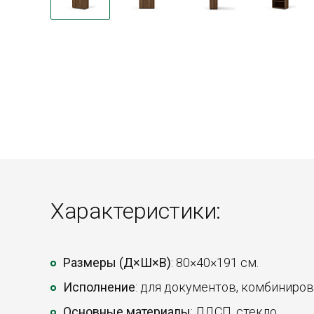
Характеристики:
Размеры (Д×Ш×В)
: 80×40×191 см.
Исполнение
: для документов, комбиниров
Основные материалы
: ЛДСП, стекло.