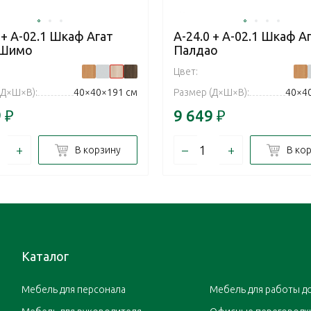
 + А-02.1 Шкаф Агат
А-24.0 + А-02.1 Шкаф А
 Шимо
Палдао
Цвет:
(Д×Ш×В):
40×40×191 см
Размер (Д×Ш×В):
40×4
9
₽
9 649
₽
+
–
+
В корзину
В ко
Каталог
Мебель для персонала
Мебель для работы д