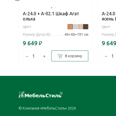
А-24.0 + А-02.1 Шкаф Агат
А-24.0
ольха
ясень
Цвет:
Цвет:
Размер (Д×Ш×В):
40×40×191 см
Размер 
9 649
₽
9 64
–
+
–
В корзину
© Компания «МебельСтиль» 2026