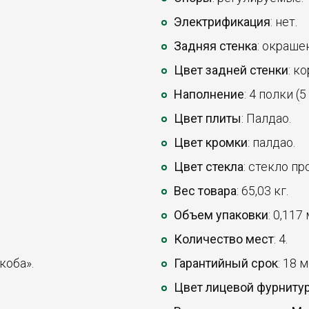
Электрификация
: нет.
Задняя стенка
: окраше
Цвет задней стенки
: к
Наполнение
: 4 полки (
Цвет плиты
: Палдао.
Цвет кромки
: палдао.
Цвет стекла
: стекло пр
Вес товара
: 65,03 кг.
Объем упаковки
: 0,117
Количество мест
: 4.
коба».
Гарантийный срок
: 18 
Цвет лицевой фурниту