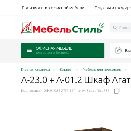
Производство офисной мебели
Тендеры и государ
ОФИСНАЯ МЕБЕЛЬ
Вы
для вашего бизнеса
Главная страница
Каталог
Мебель для персонала
А-23.0 + А-01.2 Шкаф Ага
Код товара:
n0d491085-27f2-11f1-a4e4-3cecef8ca757
й/стекло прозрачное
екло прозрачное
ао/стекло прозрачное
ясень Шимо N/стекло прозрачное