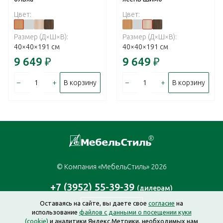
Цвет:
Цвет:
Размер (Д×Ш×В):
Размер (Д×Ш×В):
40×40×191 см
40×40×191 см
9 649
₽
9 649
₽
–
+
–
+
В корзину
В корзину
© Компания «МебельСтиль» 2026
+7 (3952) 55-39-39
(дилерам)
Оставаясь на сайте, вы даете свое
согласие
на
Заказать звонок
использование
файлов с данными о посещении куки
(cookie)
и аналитики Яндекс.Метрики, необходимых нам