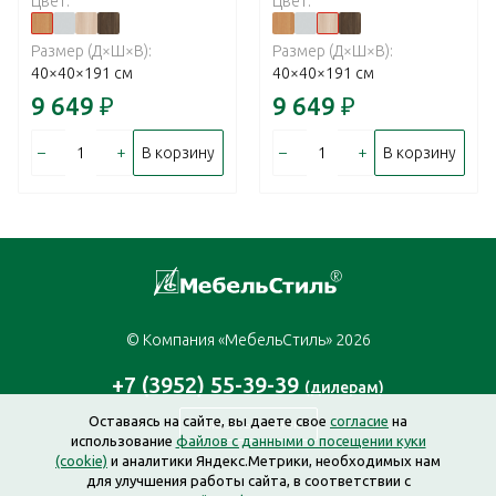
Цвет:
Цвет:
Размер (Д×Ш×В):
Размер (Д×Ш×В):
40×40×191 см
40×40×191 см
9 649
₽
9 649
₽
–
+
–
+
В корзину
В корзину
© Компания «МебельСтиль» 2026
+7 (3952) 55-39-39
(дилерам)
Оставаясь на сайте, вы даете свое
согласие
на
Заказать звонок
использование
файлов с данными о посещении куки
(cookie)
и аналитики Яндекс.Метрики, необходимых нам
для улучшения работы сайта, в соответствии с