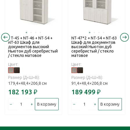
NT-45 + NT-46 + NT-54 +
NT-47*2 + NT-54 + NT-63
NT-63 Шкаф для
Шкаф для документов
документов высокий
высокий Ньютон дуб
Ньютон дуб серебристый
серебристый / стекло
/ стекло матовое
матовое
Цвет:
Цвет:
Размер (Д×Ш×В):
Размер (Д×Ш×В):
179,4×48,4×206,8 см
91,4×48,4×206,8 см
182 193
₽
189 499
₽
–
+
–
+
В корзину
В корзину