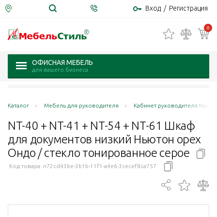
Вход
/
Регистрация
0
ОФИСНАЯ МЕБЕЛЬ
для вашего бизнеса
Каталог
Мебель для руководителя
Кабинет руководителя Ньюто
NT-40 + NT-41 + NT-54 + NT-61 Шкаф
для документов низкий Ньютон орех
Ондо / стекло тонированное
серое
Код товара:
n72cd43be-3b1b-11f1-a4e6-3cecef8ca757