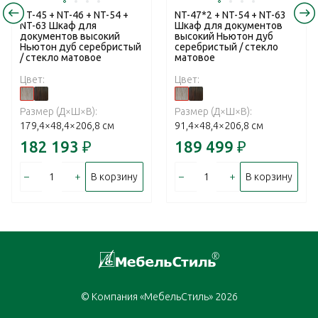
NT-45 + NT-46 + NT-54 +
NT-47*2 + NT-54 + NT-63
NT-63 Шкаф для
Шкаф для документов
документов высокий
высокий Ньютон дуб
Ньютон дуб серебристый
серебристый / стекло
/ стекло матовое
матовое
Цвет:
Цвет:
Размер (Д×Ш×В):
Размер (Д×Ш×В):
179,4×48,4×206,8 см
91,4×48,4×206,8 см
182 193
₽
189 499
₽
–
+
–
+
В корзину
В корзину
© Компания «МебельСтиль» 2026