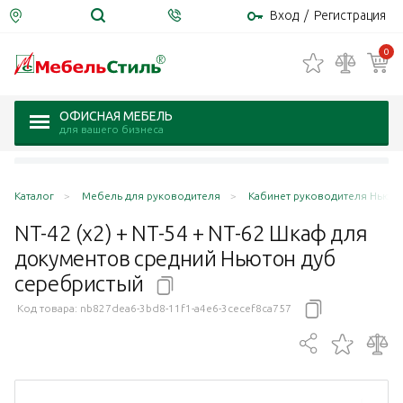
Вход
/
Регистрация
0
ОФИСНАЯ МЕБЕЛЬ
для вашего бизнеса
Каталог
Мебель для руководителя
Кабинет руководителя Ньюто
NT-42 (х2) + NT-54 + NT-62 Шкаф для
документов средний Ньютон дуб
серебристый
Код товара:
nb827dea6-3bd8-11f1-a4e6-3cecef8ca757