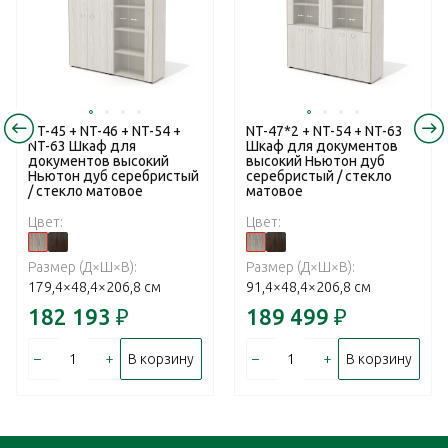
NT-45 + NT-46 + NT-54 +
NT-47*2 + NT-54 + NT-63
NT-63 Шкаф для
Шкаф для документов
документов высокий
высокий Ньютон дуб
Ньютон дуб серебристый
серебристый / стекло
/ стекло матовое
матовое
Цвет:
Цвет:
Размер (Д×Ш×В):
Размер (Д×Ш×В):
179,4×48,4×206,8 см
91,4×48,4×206,8 см
182 193
₽
189 499
₽
–
+
–
+
В корзину
В корзину