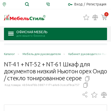
Вход
/
Регистрация
0
ОФИСНАЯ МЕБЕЛЬ
для вашего бизнеса
Каталог
Мебель для руководителя
Кабинет руководителя Ньюто
NT-41 + NT-52 + NT-61 Шкаф для
документов низкий Ньютон орех Ондо
/ стекло тонированное
серое
Код товара:
nb54eef6b-3887-11f1-a4e6-3cecef8ca757