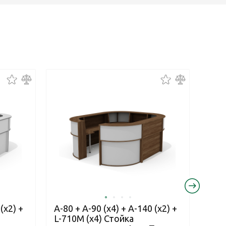
(x2) +
А-80 + А-90 (x4) + А-140 (x2) +
A-80
L-710М (х4) Стойка
L-71