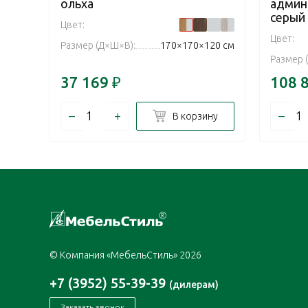
ольха
админ
серый
Цвет:
Цвет:
Размер (Д×Ш×В):
170×170×120 см
Размер 
37 169
₽
108 
–
+
–
В корзину
© Компания «МебельСтиль» 2026
+7 (3952) 55-39-39
(дилерам)
Заказать звонок