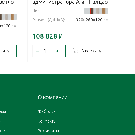
ветло-
администратора Агат Палдао
адм
Цвет:
Цвет:
Размер (Д×Ш×В):
320×260×120 см
Разм
0×120 см
108 828
₽
108
–
+
–
рзину
В корзину
О компании
ома
Фабрика
и
Контакты
ров
Реквизиты