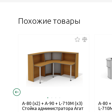
Похожие товары
А-80 (x2) + А-90 + L-710М (х3)
А-80 +
Стойка администратора Агат
L-710М