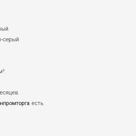
рый.
о-серый.
 м
.
3
месяцев.
инпромторга
: есть.