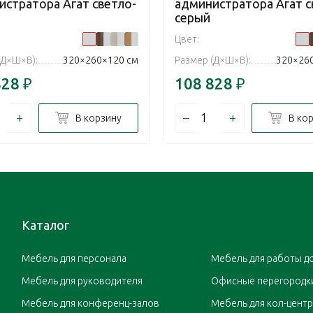
истратора Агат светло-
администратора Агат с
серый
Цвет:
(Д×Ш×В):
320×260×120 см
Размер (Д×Ш×В):
320×26
828
₽
108 828
₽
+
–
+
В корзину
В ко
Каталог
Мебель для персонала
Мебель для работы д
Мебель для руководителя
Офисные перегородк
Мебель для конференц-залов
Мебель для кол-цент