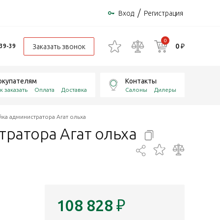
/
Вход
Регистрация
0
0 ₽
Заказать звонок
-39-39
окупателям
Контакты
к заказать
Оплата
Доставка
Салоны
Дилеры
тойка администратора Агат ольха
истратора Агат
ольха
108 828
₽