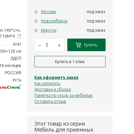
Москва
под заказ
Новосибирск
под заказ
А-140*2+L-
Иркутск
под заказ
710М*4
Агат
–
+
Купить
260×120 см
ЛДСП
Купить в 1 клик
18 месяцев
РОССИЯ
Как оформить заказ
есть
Как оплатить
Доставка и сборка
Памятка по уходу за мебелью
Оставить отзыв
Этот товар из серии
Мебель для приемных