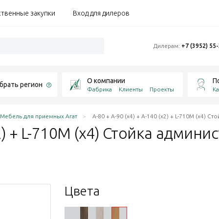
ственные закупки
Вход для дилеров
Дилерам:
+7 (3952) 55
О компании
П
брать регион
Фабрика
Клиенты
Проекты
Ка
Мебель для приемных Агат
А-80 + А-90 (x4) + А-140 (x2) + L-710М (х4) С
(x2) + L-710М (х4) Стойка админ
Цвета
ерый/мета
/металл серый
тло-серый/металл
о-серый/металл серы