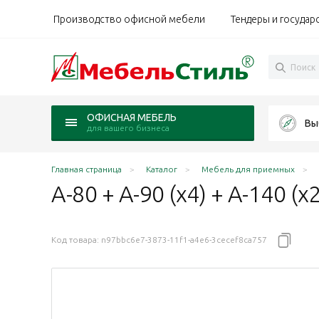
Производство офисной мебели
Тендеры и государ
ОФИСНАЯ МЕБЕЛЬ
Вы
для вашего бизнеса
Главная страница
Каталог
Мебель для приемных
А-80 + А-90 (x4) + А-140 
Код товара:
n97bbc6e7-3873-11f1-a4e6-3cecef8ca757
ратора 320х260х120 Агат светло-серый N/светло-с
нистратора 320х260х120 Агат Палдао/светло-серый
дминистратора 320х260х120 Агат ясень Шимо N/све
а администратора 320х260х120 Агат ольха N/светл