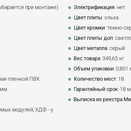
ыбирается при монтаже).
Электрификация
: нет.
Цвет плиты
: ольха.
Цвет кромки
: темно-се
Цвет плиты доп
: светл
Цвет металла
: серый.
Вес товара
: 349,65 кг.
Объем упаковки
: 0,801
ная пленкой ПВХ.
Количество мест
: 18.
 мм.
Гарантийный срок
: 18 
Выписка из реестра М
ямых модулей, ХДФ - у