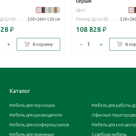
серый
Цвет:
(Д×Ш×В):
320×260×120 см
Размер (Д×Ш×В):
320×26
828
₽
108 828
₽
+
–
+
В корзину
В ко
Каталог
Мебель для персонала
Мебель для работы д
Мебель для руководителя
Офисные перегородк
Мебель для конференц-залов
Мебель для кол-цент
Мебель для приемных
Судебная мебель