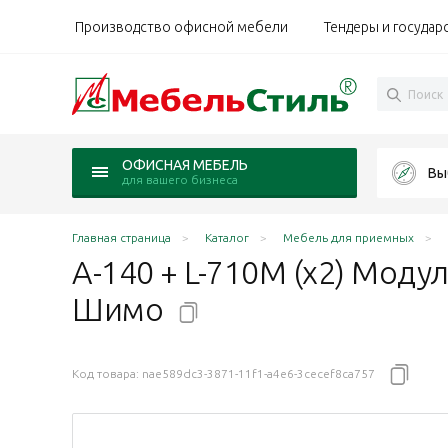
Производство офисной мебели
Тендеры и государ
ОФИСНАЯ МЕБЕЛЬ
Вы
для вашего бизнеса
Главная страница
Каталог
Мебель для приемных
А-140 + L-710М (х2) Моду
Шимо
Код товара:
nae589dc3-3871-11f1-a4e6-3cecef8ca757