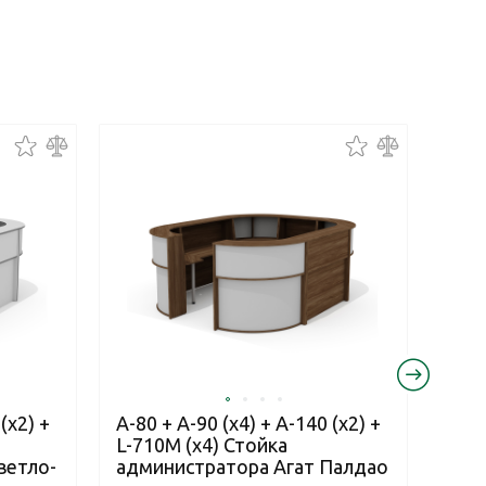
(x2) +
А-80 + А-90 (x4) + А-140 (x2) +
A-80
L-710М (х4) Стойка
L-71
ветло-
администратора Агат Палдао
адм