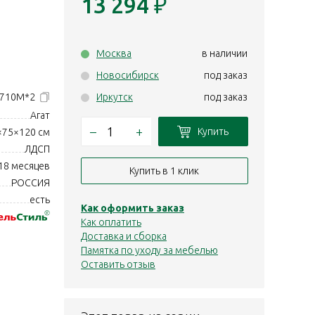
13 294
₽
Москва
в наличии
Новосибирск
под заказ
-710М*2
Иркутск
под заказ
Агат
–
+
Купить
×75×120 см
ЛДСП
18 месяцев
Купить в 1 клик
РОССИЯ
есть
Как оформить заказ
Как оплатить
Доставка и сборка
Памятка по уходу за мебелью
Оставить отзыв