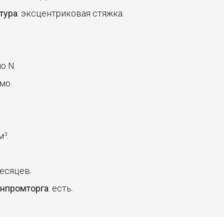
тура
: эксцентриковая стяжка.
о N.
мо.
 м
.
3
месяцев.
инпромторга
: есть.