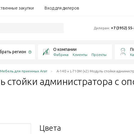
ственные закупки
Вход для дилеров
Дилерам:
+7 (3952) 55
О компании
П
брать регион
Фабрика
Клиенты
Проекты
Ка
Мебель для приемных Агат
А-140 + L-710М (х2) Модуль стойки админис
ль стойки администратора с о
Цвета