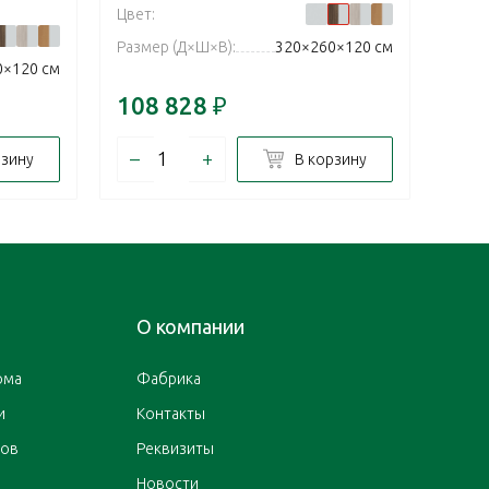
Цвет:
Цвет:
Размер (Д×Ш×В):
320×260×120 см
Разм
0×120 см
108 828
₽
108
–
+
–
рзину
В корзину
О компании
ома
Фабрика
и
Контакты
ров
Реквизиты
Новости