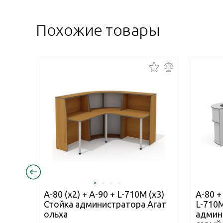
Похожие товары
А-80 (x2) + А-90 + L-710М (х3)
А-80 +
Стойка администратора Агат
L-710М
ольха
админ