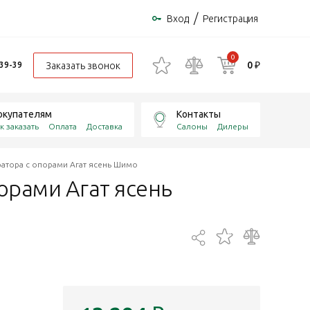
/
Вход
Регистрация
0
0 ₽
Заказать звонок
-39-39
окупателям
Контакты
к заказать
Оплата
Доставка
Салоны
Дилеры
тратора с опорами Агат ясень Шимо
порами Агат ясень