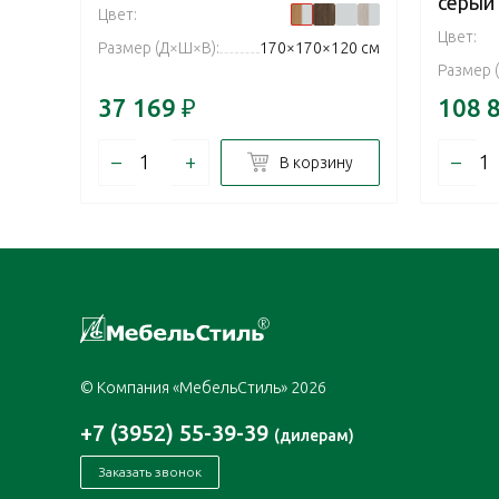
серый
Цвет:
Цвет:
Размер (Д×Ш×В):
170×170×120 см
Размер 
37 169
₽
108 
–
+
–
В корзину
© Компания «МебельСтиль» 2026
+7 (3952) 55-39-39
(дилерам)
Заказать звонок