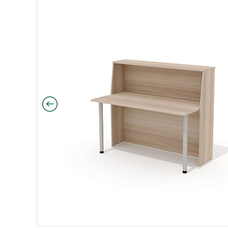
120 Агат светло-серый N/металл серый
х75х120 Агат ясень Шимо N/металл серый
140х75х120 Агат Палдао/металл серый
ра 140х75х120 Агат ольха N/металл серый