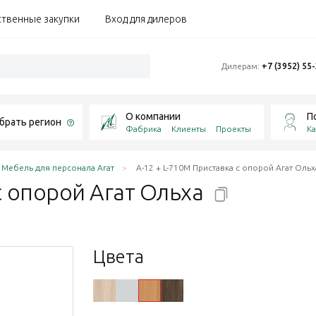
ственные закупки
Вход для дилеров
Дилерам:
+7 (3952) 55
О компании
П
брать регион
Фабрика
Клиенты
Проекты
Ка
Мебель для персонала Агат
А-12 + L-710М Приставка с опорой Агат Ольх
с опорой Агат
Ольха
Цвета