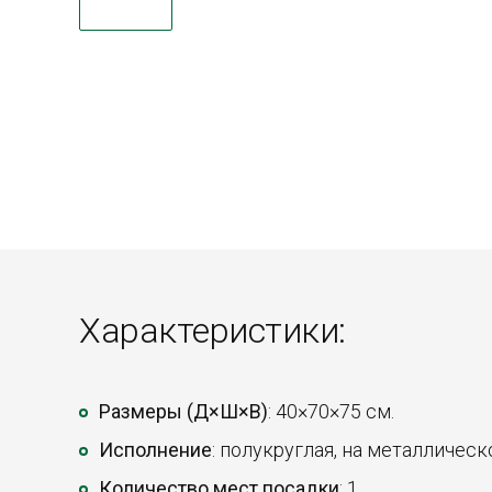
Характеристики:
Размеры (Д×Ш×В)
: 40×70×75 см.
Исполнение
: полукруглая, на металлическ
Количество мест посадки
: 1.