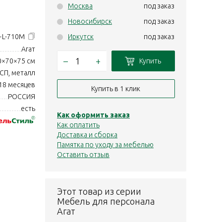
Москва
под заказ
Новосибирск
под заказ
+L-710М
Иркутск
под заказ
Агат
–
+
Купить
0×70×75 см
СП, металл
18 месяцев
Купить в 1 клик
РОССИЯ
есть
Как оформить заказ
Как оплатить
Доставка и сборка
Памятка по уходу за мебелью
Оставить отзыв
Этот товар из серии
Мебель для персонала
Агат