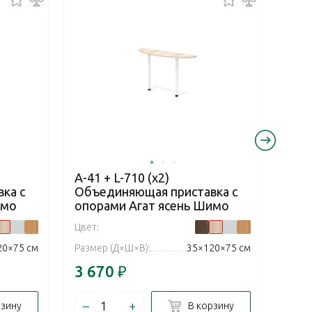
А-41 + L-710 (x2)
А-41
ка с
Объединяющая приставка с
Объ
имо
опорами Агат ясень Шимо
опо
Цвет:
Цвет:
20×75 см
Размер (Д×Ш×В):
35×120×75 см
Разм
3 670
₽
3 6
–
+
–
рзину
В корзину