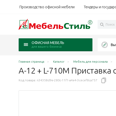
Производство офисной мебели
Тендеры и государ
ОФИСНАЯ МЕБЕЛЬ
Вы
для вашего бизнеса
Главная страница
Каталог
Мебель для персонала
А-12 + L-710М Приставка 
Код товара:
n34358d9e-280c-11f1-a4e4-3cecef8ca757
 ясень Шимо N/металл серый
гат светло-серый N/металл серый
5 Агат ольха N/металл серый
70х75 Агат Палдао/металл серый