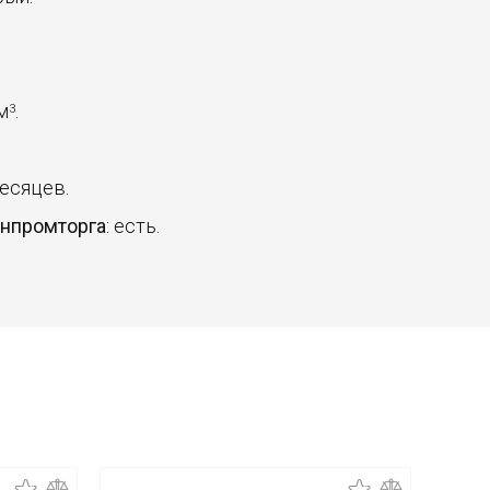
 м
.
3
месяцев.
инпромторга
: есть.