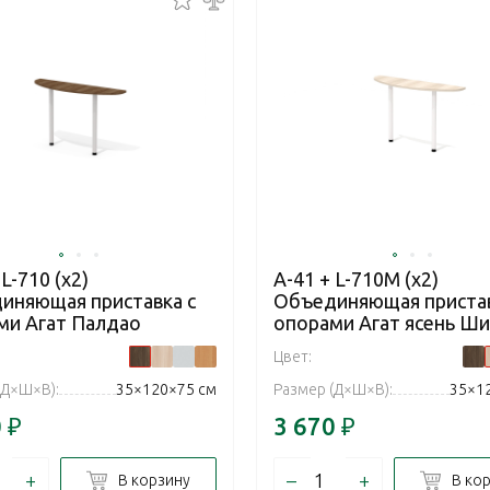
 L-710 (x2)
А-41 + L-710М (x2)
иняющая приставка с
Объединяющая пристав
ми Агат Палдао
опорами Агат ясень Ш
Цвет:
(Д×Ш×В):
35×120×75 см
Размер (Д×Ш×В):
35×1
0
₽
3 670
₽
+
–
+
В корзину
В ко