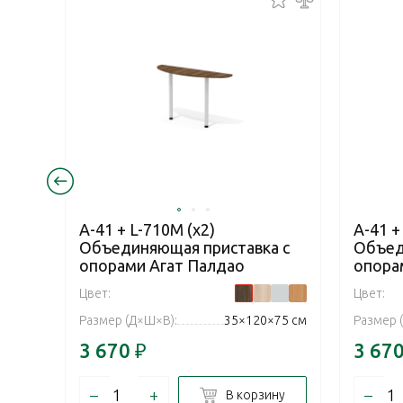
А-41 + L-710М (x2)
А-41 +
Объединяющая приставка с
Объед
опорами Агат Палдао
опора
Цвет:
Цвет:
Размер (Д×Ш×В):
35×120×75 см
Размер 
3 670
₽
3 67
–
+
–
В корзину