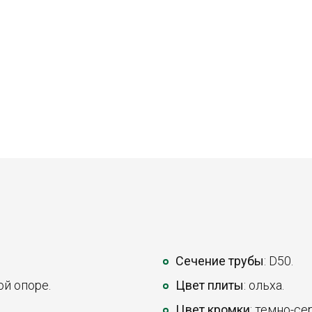
Сечение трубы
: D50.
ой опоре.
Цвет плиты
: ольха.
Цвет кромки
: темно-се