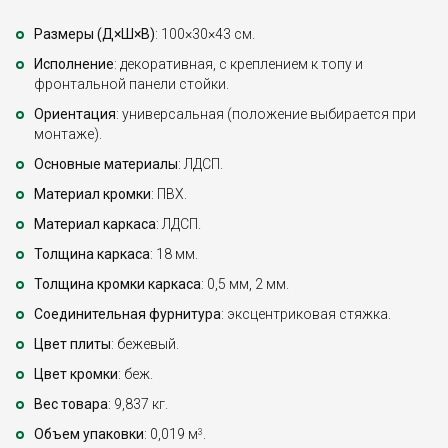
Размеры (Д×Ш×В)
: 100×30×43 см.
Исполнение
: декоративная, с креплением к топу и
фронтальной панели стойки.
Ориентация
: универсальная (положение выбирается при
монтаже).
Основные материалы
: ЛДСП.
Материал кромки
: ПВХ.
Материал каркаса
: ЛДСП.
Толщина каркаса
: 18 мм.
Толщина кромки каркаса
: 0,5 мм, 2 мм.
Соединительная фурнитура
: эксцентриковая стяжка.
Цвет плиты
: бежевый.
Цвет кромки
: беж.
Вес товара
: 9,837 кг.
Объем упаковки
: 0,019 м
.
3