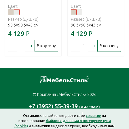
Цвет:
Цвет:
Размер (Д×Ш×В):
Размер (Д×Ш×В):
90,5×90,5×43 см
90,5×90,5×43 см
4 129
₽
4 129
₽
–
+
–
+
В корзину
В корзину
© Компания «МебельСтиль» 2026
+7 (3952) 55-39-39
(дилерам)
Оставаясь на сайте, вы даете свое
согласие
на
Заказать звонок
использование
файлов с данными о посещении куки
(cookie)
и аналитики Яндекс.Метрики, необходимых нам