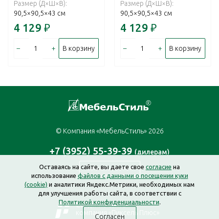
Размер (Д×Ш×В):
Размер (Д×Ш×В):
90,5×90,5×43 см
90,5×90,5×43 см
4 129
₽
4 129
₽
–
+
–
+
В корзину
В корзину
© Компания «МебельСтиль» 2026
+7 (3952) 55-39-39
(дилерам)
Оставаясь на сайте, вы даете свое
согласие
на
Заказать звонок
использование
файлов с данными о посещении куки
(cookie)
и аналитики Яндекс.Метрики, необходимых нам
для улучшения работы сайта, в соответствии с
Политикой конфиденциальности
.
Создание сайта —
компания «Пиксель Плюс»
Согласен