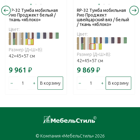
RP-32 Тумба мобильная
RP-32 Тумба мобильная
Рио Проджект белый /
Рио Проджект
ткань «яблоко»
швейцарский вяз / белый
/ ткань «яблоко»
Цвет:
Цвет:
Размер (Д×Ш×В):
Размер (Д×Ш×В):
42×45×57 см
42×45×57 см
9 961
₽
9 869
₽
–
+
–
+
В корзину
В корзину
© Компания «МебельСтиль» 2026