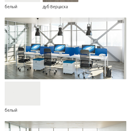
белый
дуб Верцаска
белый