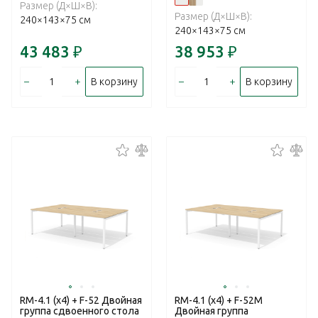
Размер (Д×Ш×В):
Размер (Д×Ш×В):
240×143×75 см
240×143×75 см
43 483
₽
38 953
₽
–
+
–
+
В корзину
В корзину
RM-4.1 (x4) + F-52 Двойная
RM-4.1 (x4) + F-52M
группа сдвоенного стола
Двойная группа