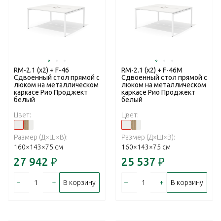
RM-2.1 (x2) + F-46
RM-2.1 (x2) + F-46M
Сдвоенный стол прямой с
Сдвоенный стол прямой с
люком на металлическом
люком на металлическом
каркасе Рио Проджект
каркасе Рио Проджект
белый
белый
Цвет:
Цвет:
Размер (Д×Ш×В):
Размер (Д×Ш×В):
160×143×75 см
160×143×75 см
27 942
₽
25 537
₽
–
+
–
+
В корзину
В корзину