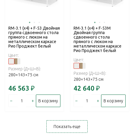
RM-3.1 (x4) + F-53 Двойная
RM-3.1 (x4) + F-53M
группа сдвоенного стола
Двойная группа
прямого с люком на
сдвоенного стола
металлическом каркасе
прямого с люком на
Рио Проджект белый
металлическом каркасе
Рио Проджект белый
Цвет:
Цвет:
Размер (Д×Ш×В):
Размер (Д×Ш×В):
280×143×75 см
280×143×75 см
46 563
₽
42 640
₽
–
+
–
+
В корзину
В корзину
Показать еще