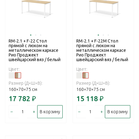
RM-2.1 + F-22 Стол
RM-2.1 + F-22M Стол
прямой с люком на
прямой с люком на
металлическом каркасе
металлическом каркасе
Рио Проджект
Рио Проджект
швейцарский вяз / белый
швейцарский вяз / белый
Цвет:
Цвет:
Размер (Д×Ш×В):
Размер (Д×Ш×В):
160×70×75 см
160×70×75 см
17 782
₽
15 118
₽
–
+
–
+
В корзину
В корзину