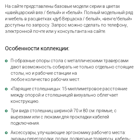
На сайте представлены базовые модели серии в цветах
«швейцарский вяз / белый» и «белый». Полный модельный ряд
и мебель в расцветках «дуб Верцаска / белый», «венге/белый»
доступны по запросу. Запрос можно сделать по телефону,
электронной почте или у консультанта на сайте.
Особенности коллекции:
П-образные опоры стола с металлическими траверсами
дают возможность собирать не только отдельно стоящие
столы, но и рабочие станции на
любое количество рабочих мест.
«Парящие столешницы»: 15-миллиметровое расстояние
между опорой и столешницей визуально облегчает
конструкцию.
Три вида столешниц шириной 70 и 80 см: прямые, с
вырезами или с люками для прокладки кабелей
подключения.
Аксессуары, улучшающие эргономику рабочего места:
экраны-перегородки, полки, подвесные траверсы, кабель-