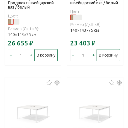
Проджект швейцарский
швейцарский вяз / белый
вяз / белый
Цвет:
Цвет:
Размер (Д×Ш×В):
Размер (Д×Ш×В):
140×143×75 см
140×143×75 см
26 655
₽
23 403
₽
–
+
–
+
В корзину
В корзину