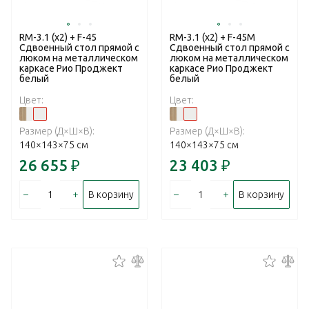
RM-3.1 (x2) + F-45
RM-3.1 (x2) + F-45M
Сдвоенный стол прямой с
Сдвоенный стол прямой с
люком на металлическом
люком на металлическом
каркасе Рио Проджект
каркасе Рио Проджект
белый
белый
Цвет:
Цвет:
Размер (Д×Ш×В):
Размер (Д×Ш×В):
140×143×75 см
140×143×75 см
26 655
₽
23 403
₽
–
+
–
+
В корзину
В корзину