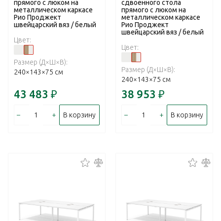
прямого с люком на
сдвоенного стола
металлическом каркасе
прямого с люком на
Рио Проджект
металлическом каркасе
швейцарский вяз / белый
Рио Проджект
швейцарский вяз / белый
Цвет:
Цвет:
Размер (Д×Ш×В):
Размер (Д×Ш×В):
240×143×75 см
240×143×75 см
43 483
₽
38 953
₽
–
+
–
+
В корзину
В корзину