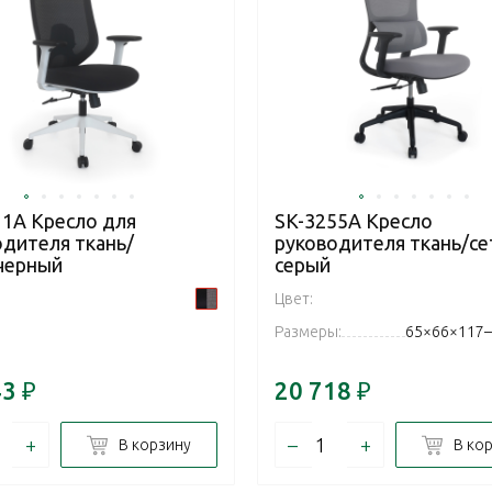
11A Кресло для
SK-3255A Кресло
одителя ткань/
руководителя ткань/се
,черный
серый
Цвет:
Размеры:
65×66×117–
43
₽
20 718
₽
+
–
+
В корзину
В ко