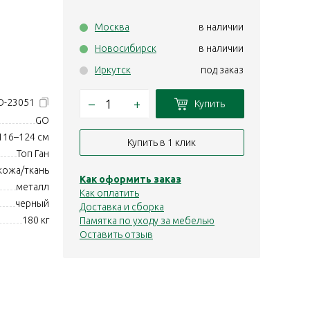
Москва
в наличии
Новосибирск
в наличии
Иркутск
под заказ
–
+
O-23051
Купить
GO
116–124 см
Купить в 1 клик
Топ Ган
кожа/ткань
Как оформить заказ
металл
Как оплатить
черный
Доставка и сборка
180 кг
Памятка по уходу за мебелью
Оставить отзыв