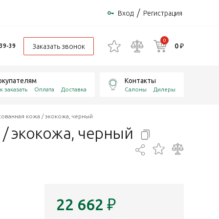
/
Вход
Регистрация
0
0 ₽
Заказать звонок
-39-39
окупателям
Контакты
к заказать
Оплата
Доставка
Салоны
Дилеры
ованная кожа / экокожа, черный
/ экокожа,
черный
22 662
₽