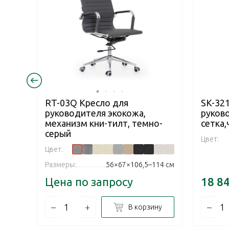
RT-03Q Кресло для
SK-32
руководителя экокожа,
руков
механизм кни-тилт, темно-
сетка
серый
Цвет:
Цвет:
Размеры:
56×67×106,5–114 см
Цена по запросу
18 8
–
+
–
В корзину