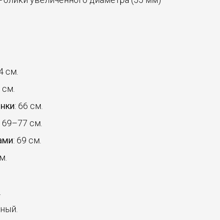
4 см.
 см.
инки
: 66 см.
: 69–77 см.
ами
: 69 см.
м.
.
рный.