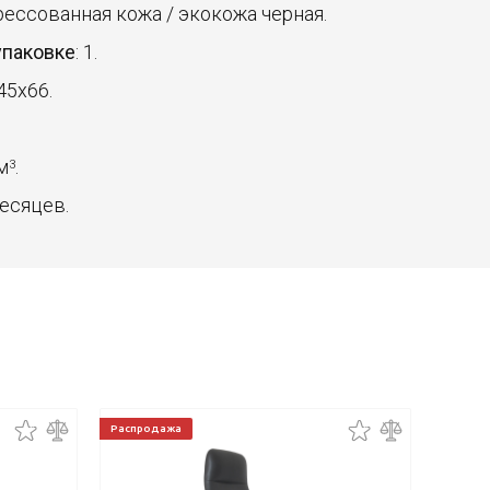
прессованная кожа / экокожа черная.
упаковке
: 1.
45x66.
 м
.
3
месяцев.
Распродажа
Распро