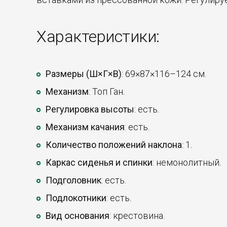
Характеристики:
Размеры (Ш×Г×В)
: 69×87×116–124 см.
Механизм
: Топ Ган.
Регулировка высоты
: есть.
Механизм качания
: есть.
Количество положений наклона
: 1.
Каркас сиденья и спинки
: немонолитный.
Подголовник
: есть.
Подлокотники
: есть.
Вид основания
: крестовина.