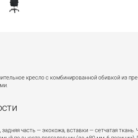
ительное кресло с комбинированной обивкой из пре
ми.
ости
, задняя часть — экокожа, вставки — сетчатая ткань
мый по высоте подголовник (до +80 мм, 6 позиции).