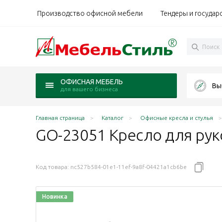
Производство офисной мебели
Тендеры и государ
ОФИСНАЯ МЕБЕЛЬ
Вы
для вашего бизнеса
Главная страница
Каталог
Офисные кресла и стулья
GO-23051 Кресло для рук
Код товара:
nc527b584-01e1-11ef-9a8f-04421a1cb6be
Новинка
естовина металл. окр, механизм Топ Ган обивка чер