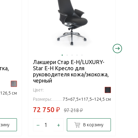
Лакшери Стар Е-Н/LUXURY-
Ста
тка,
Star E-H Кресло для
для
руководителя кожа/экокожа,
тем
черный
Цвет:
Цвет:
126,5 см
Разм
Размеры:
75×67,5×117,5–124,5 см
72 750
₽
35 
97 218
₽
–
+
–
рзину
В корзину