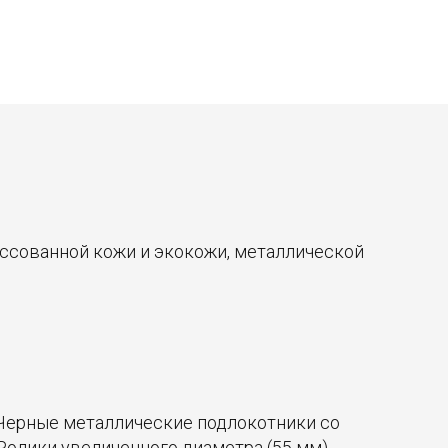
ссованной кожи и экокожи, металлической
. Черные металлические подлокотники со
 Ролики увеличенного диаметра (55 мм)