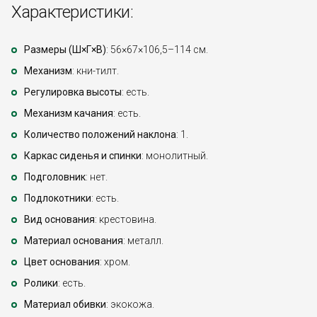
Характеристики:
Размеры (Ш×Г×В)
: 56×67×106,5–114 см.
Механизм
: кни-тилт.
Регулировка высоты
: есть.
Механизм качания
: есть.
Количество положений наклона
: 1.
Каркас сиденья и спинки
: монолитный.
Подголовник
: нет.
Подлокотники
: есть.
Вид основания
: крестовина.
Материал основания
: металл.
Цвет основания
: хром.
Ролики
: есть.
Материал обивки
: экокожа.