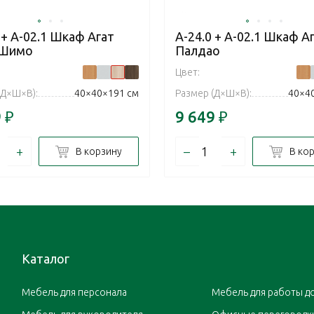
 + А-02.1 Шкаф Агат
А-24.0 + А-02.1 Шкаф А
 Шимо
Палдао
Цвет:
(Д×Ш×В):
40×40×191 см
Размер (Д×Ш×В):
40×4
9
₽
9 649
₽
+
–
+
В корзину
В ко
Каталог
Мебель для персонала
Мебель для работы д