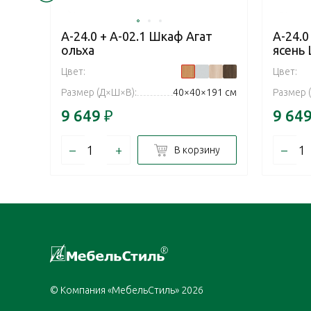
А-24.0 + А-02.1 Шкаф Агат
А-24.0
ольха
ясень
Цвет:
Цвет:
Размер (Д×Ш×В):
40×40×191 см
Размер 
9 649
₽
9 64
–
+
–
В корзину
© Компания «МебельСтиль» 2026