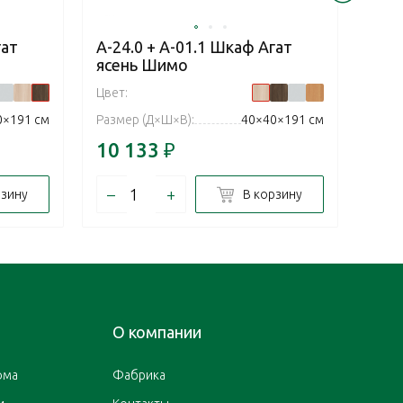
гат
А-24.0 + А-01.1 Шкаф Агат
А-24
ясень Шимо
Пал
Цвет:
Цвет:
0×191 см
Размер (Д×Ш×В):
40×40×191 см
Разм
10 133
₽
10 
–
+
–
рзину
В корзину
О компании
ома
Фабрика