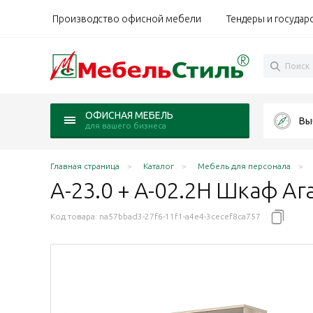
Производство офисной мебели
Тендеры и государ
ОФИСНАЯ МЕБЕЛЬ
Вы
для вашего бизнеса
Главная страница
Каталог
Мебель для персонала
А-23.0 + А-02.2Н Шкаф Аг
Код товара:
na57bbad3-27f6-11f1-a4e4-3cecef8ca757
ый/стекло прозрачное
Шимо N/стекло прозрачное
дао/стекло прозрачное
ольха/стекло прозрачное