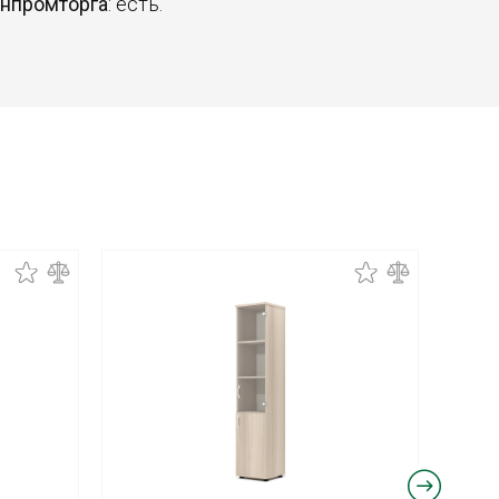
инпромторга
: есть.