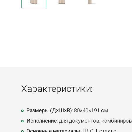
Характеристики:
Размеры (Д×Ш×В)
: 80×40×191 см.
Исполнение
: для документов, комбиниров
Основные материалы
: ЛДСП, стекло.