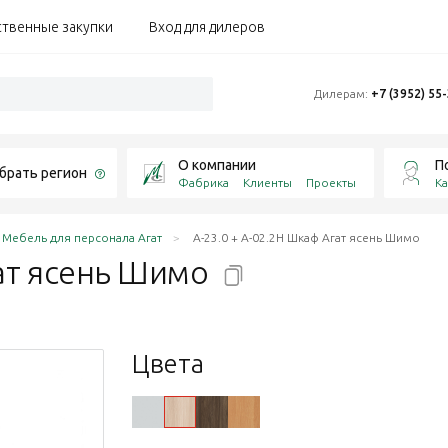
ственные закупки
Вход для дилеров
Дилерам:
+7 (3952) 55
О компании
П
брать регион
Фабрика
Клиенты
Проекты
Ка
Мебель для персонала Агат
А-23.0 + А-02.2Н Шкаф Агат ясень Шимо
ат ясень
Шимо
Цвета