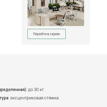
Перейти в серию
спределенная)
: до 30 кг.
тура
: эксцентриковая стяжка.