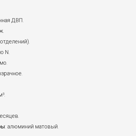
нная ДВП.
ж.
5 отделений).
о N.
мо.
озрачное.
 м
.
3
месяцев.
ры
: алюминий матовый.