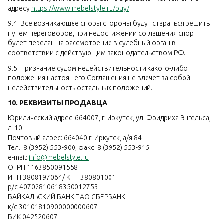
адресу
https://www.mebelstyle.ru/buy/
.
9.4. Все возникающее споры стороны будут стараться решить
путем переговоров, при недостижении соглашения спор
будет передан на рассмотрение в судебный орган в
соответствии с действующим законодательством РФ.
9.5. Признание судом недействительности какого-либо
положения настоящего Соглашения не влечет за собой
недействительность остальных положений.
10. РЕКВИЗИТЫ ПРОДАВЦА
Юридический адрес: 664007, г. Иркутск, ул. Фридриха Энгельса,
д. 10
Почтовый адрес: 664040 г. Иркутск, а/я 84
Тел.: 8 (3952) 553-900, факс: 8 (3952) 553-915
e-mail:
info@mebelstyle.ru
ОГРН 1163850091558
ИНН 3808197064/ КПП 380801001
р/с 40702810618350012753
БАЙКАЛЬСКИЙ БАНК ПАО СБЕРБАНК
к/с 30101810900000000607
БИК 042520607