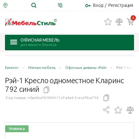
Вход
/
Регистрация
0
ОФИСНАЯ МЕБЕЛЬ
для вашего бизнеса
Каталог
Мягкая мебель
Офисные диваны «Рэй»
Рэй-1 Кресл
Рэй-1 Кресло одноместное Кларинс
792
синий
Код товара:
n0aa0eef0-9669-11ef-a4a4-3cecef8ca756
Новинка