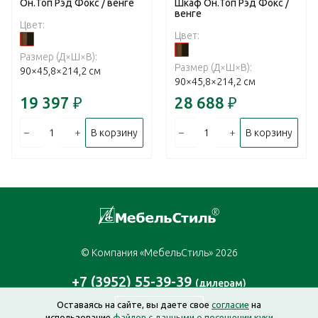
Он.Топ Рэд Фокс / венге
Шкаф Он.Топ Рэд Фокс /
венге
Цвет:
Цвет:
Размер (Д×Ш×В):
Размер (Д×Ш×В):
90×45,8×214,2 см
90×45,8×214,2 см
19 397
₽
28 688
₽
–
+
–
+
В корзину
В корзину
© Компания «МебельСтиль» 2026
+7 (3952) 55-39-39
(дилерам)
Оставаясь на сайте, вы даете свое
согласие
на
Заказать звонок
использование
файлов с данными о посещении куки