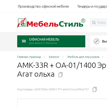
Производство офисной мебели
Тендеры и государ
ОФИСНАЯ МЕБЕЛЬ
Вы
для вашего бизнеса
Главная страница
Каталог
Мебель для персонала
АМК-33R + ОА-01/1400 Э
Агат
ольха
Код товара:
n65b7fa6c-2804-11f1-a4e4-3cecef8ca757