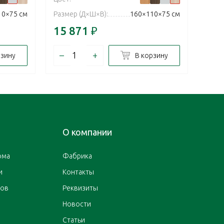
10×75 см
Размер (Д×Ш×В):
160×110×75 см
Разм
15 871
₽
15 
–
+
–
рзину
В корзину
О компании
ома
Фабрика
и
Контакты
ров
Реквизиты
Новости
Статьи