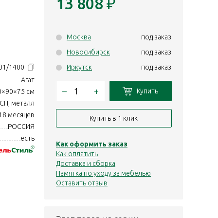
13 808
₽
Москва
под заказ
Новосибирск
под заказ
01/1400
Иркутск
под заказ
Агат
–
+
Купить
0×90×75 см
СП, металл
18 месяцев
Купить в 1 клик
РОССИЯ
есть
Как оформить заказ
Как оплатить
Доставка и сборка
Памятка по уходу за мебелью
Оставить отзыв