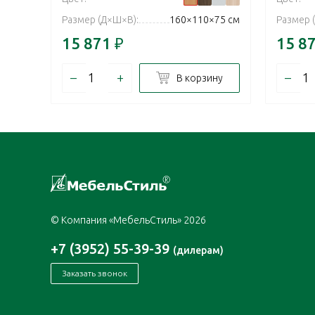
Размер (Д×Ш×В):
160×110×75 см
Размер 
15 871
₽
15 8
–
+
–
В корзину
© Компания «МебельСтиль» 2026
+7 (3952) 55-39-39
(дилерам)
Заказать звонок