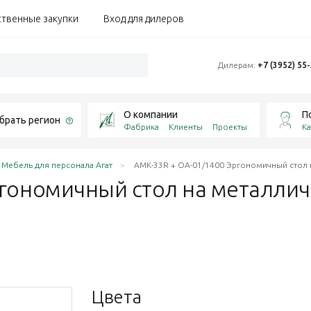
ственные закупки
Вход для дилеров
Дилерам:
+7 (3952) 55
О компании
П
брать регион
Фабрика
Клиенты
Проекты
Ка
Мебель для персонала Агат
АМК-33R + ОА-01/1400 Эргономичный стол н
ргономичный стол на металли
Цвета