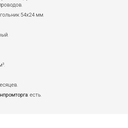
проводов.
угольник 54х24 мм.
рый.
 м
.
3
месяцев.
инпромторга
: есть.