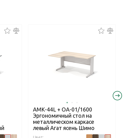
АМК-44L + ОА-01/1600
АМК
Эргономичный стол на
Эрг
е
металлическом каркасе
мет
ый
левый Агат ясень Шимо
пра
Цвет:
Цвет: