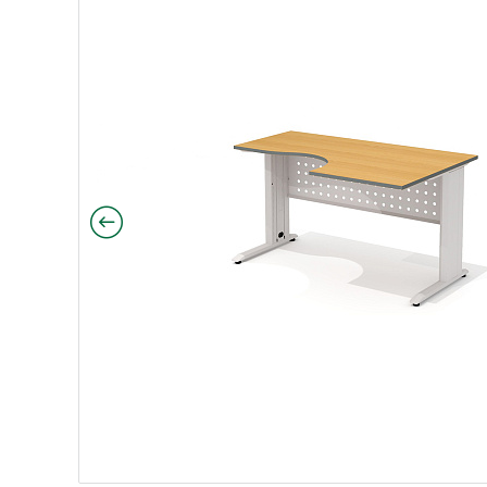
140х90х75 Агат ольха N/металл серый
ный 140х90х75 Агат ясень Шимо N/металл серый
мичный 140х90х75 Агат светло-серый N/металл сер
гономичный 140х90х75 Агат Палдао/металл серый
 эргономичный 160х110х75 Агат Палдао/металл сер