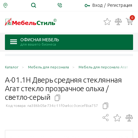
Вход
/
Регистрация
0
ОФИСНАЯ МЕБЕЛЬ
для вашего бизнеса
Каталог
Мебель для персонала
Мебель для персонала Агат
А-01.1Н Дверь средняя стеклянная
Агат стекло прозрачное ольха /
светло-серый
Код товара:
na386b05a-734c-11f0-a4cc-3cecef8ca757