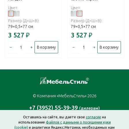
Цвет:
Цвет:
Размер (Д×Ш×В):
Размер (Д×Ш×В):
79×0,5×77 см
79×0,5×77 см
3 527
₽
3 527
₽
–
+
–
+
В корзину
В корзину
© Компания «МебельСтиль» 2026
+7 (3952) 55-39-39
(дилерам)
Оставаясь на сайте, вы даете свое
согласие
на
Заказать звонок
использование
файлов с данными о посещении куки
(cookie)
и аналитики Яндекс.Метрики, необходимых нам