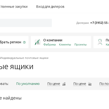
ственные закупки
Вход для дилеров
Дилерам:
+7 (3952) 55
О компании
П
брать регион
Фабрика
Клиенты
Проекты
Ка
Индивидуальные почтовые ящики
вые
ящики
вать:
По умолчанию
По цене
По цене
По по
е найдены