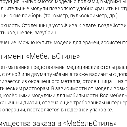
трукция. Выпускаются модели с полками, выдвижны
лнительные модули позволяют удобно хранить инст
цинские приборы (тонометр, пульсоксиметр, др.).
рхность. Столешница устойчива к влаге, воздейств
стыков, щелей, зазубрин.
ачение. Можно купить модели для врачей, ассистенто
тимент «МебельСтиль»
нет-магазине представлены медицинские столы разли
, с одной или двумя тумбами, а также варианты с д
ливается из окрашенного металла, столешница — из 
тическим растворам. В зависимости от модели воз
, колёсными модулями для мобильности. Вся мебель
аконичный дизайн, отвечающие требованиям интерьер
 операций, поставляется в надёжной упаковке.
ущества заказа в «МебельСтиль»