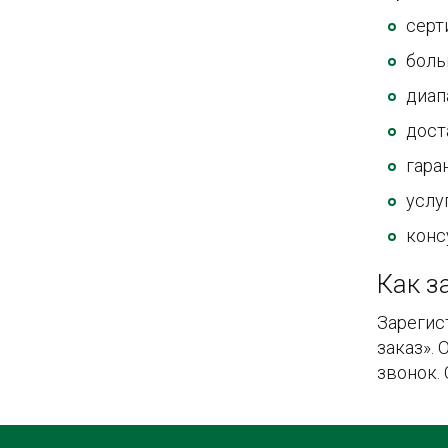
серт
боль
диап
дост
гара
услу
конс
Как з
Зарегис
заказ».
звонок.