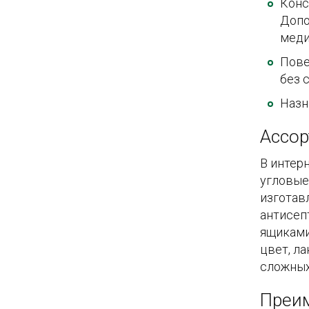
Конс
Допо
меди
Пове
без 
Назн
Ассор
В интер
угловые
изготав
антисеп
ящиками
цвет, л
сложных
Преим