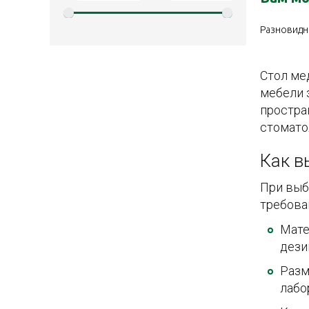
Разновидн
Стол ме
мебели 
простра
стомато
Как в
При выб
требова
Мате
дези
Разм
лабо