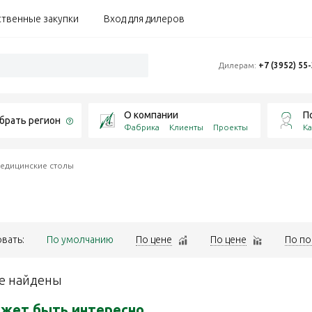
ственные закупки
Вход для дилеров
Дилерам:
+7 (3952) 55
О компании
П
брать регион
Фабрика
Клиенты
Проекты
Ка
едицинские столы
вать:
По умолчанию
По цене
По цене
По по
е найдены
жет быть интересно